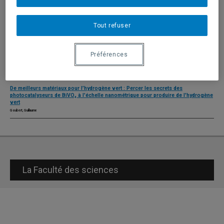
Projets
Tout refuser
Préférences
Réinitialiser
De meilleurs matériaux pour l’hydrogène vert : Percer les secrets des
photocatalyseurs de BiVO₄ à l'échelle nanométrique pour produire de l'hydrogène
vert
Goubert, Guillaume
La Faculté des sciences