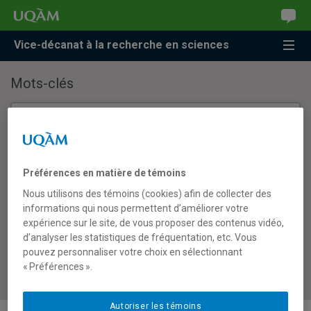
Accéder
Accéder
Accéder
à
au
à
la
menu
la
Vice-décanat à la recherche en sciences
recherche
pricipal
zone
centrale
Mots-clés
Mots-clés
Mots-clés
Domaines de recherche
Préférences en matière de témoins
Domaines de recherche
Matériaux et énergie
(1)
Nous utilisons des témoins (cookies) afin de collecter des
informations qui nous permettent d’améliorer votre
Thèmes de recherche
expérience sur le site, de vous proposer des contenus vidéo,
d’analyser les statistiques de fréquentation, etc. Vous
Thèmes de recherche
Énergie
(1)
pouvez personnaliser votre choix en sélectionnant
Nanostructures
(1)
« Préférences ».
Autoriser les témoins